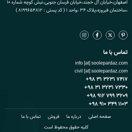
اصفهان،خیابان آل خجند،خیابان فرسان جنوبی،نبش کوچه شماره 10
،ساختمان فیروزه،پلاک 34 ،واحد 1 ( کد پستی : 8199654812 )
تماس با ما
info [at] soolepardaz.com
civil [at] soolepardaz.com
+98 31 3231 7417
+98 31 3231 7330
+98 912 799 3209
+98 910 349 1103
صفحه اصلی
درباره ما
فروش
تماس با ما
کلیه حقوق محفوظ است