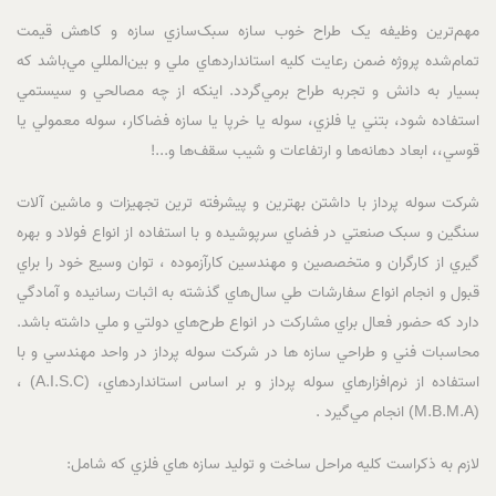
مهم‌ترين وظيفه يک طراح خوب سازه سبک‌سازي سازه و کاهش قيمت
تمام‌شده پروژه ضمن رعايت کليه استانداردهاي ملي و بين‌المللي مي‌باشد که
بسيار به دانش و تجربه طراح برمي‌گردد. اينکه از چه مصالحي و سيستمي
استفاده شود، بتني يا فلزي، سوله يا خرپا يا سازه فضاکار، سوله معمولي يا
قوسي،، ابعاد دهانه‌ها و ارتفاعات و شيب سقف‌ها و...!
شرکت سوله پرداز با داشتن بهترين و پيشرفته ترين تجهيزات و ماشين آلات
سنگين و سبک صنعتي در فضاي سرپوشيده و با استفاده از انواع فولاد و بهره
گيري از کارگران و متخصصين و مهندسين کارآزموده ، توان وسيع خود را براي
قبول و انجام انواع سفارشات طي سال‌هاي گذشته به اثبات رسانيده و آمادگي
دارد که حضور فعال براي مشارکت در انواع طرح‌هاي دولتي و ملي داشته باشد.
محاسبات فني و طراحي سازه ها در شرکت سوله پرداز در واحد مهندسي و با
استفاده از نرم‌افزارهاي سوله پرداز و بر اساس استانداردهاي، (A.I.S.C) ،
(M.B.M.A) انجام مي‌گيرد .
لازم به ذکراست کليه مراحل ساخت و توليد سازه هاي فلزي که شامل: