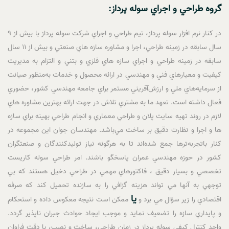
گروه طراحي و اجراي سوله پرداز:
در کنار نرم افزار سوله پرداز، تيم طراحي و اجراي شرکت سوله پرداز با بيش از 9
سال سابقه در زمينه طراحي، اجرا و مشاوره سازه هاي صنعتي و بيش از 11 سال
سابقه در زمينه طراحي و اجراي سازه هاي فلزي و بتني و التزام به مديريت
کيفيت و معيارهاي فني و مهندسي در ارائه محصول و خدمات به‌منظور صيانت
از سرمايه‌هاي ملي و ارزش‌آفريني مستمر براي جامعه مهندسي کشور، حضوري
فعال داشته است. تعهد ما به مشتري تلاش در جهت ارائه بهترين مشاوره هاي
لازم در روند تهيه سايت پلان و طراحي معماري و انجام طراحي بهينه براي سازه
ها و اجرا و نظارت دقيق بر ساخت مي‌باشد. مهندسان جوان اين مجموعه در
کنار باتجربه‌ترها جمع شده‌اند تا به هرگونه نياز توليدکنندگان و صنعتگران
کشور در حوزه مهندسي عمران پاسخگو باشند. امر طراحي سوله کاريست
تخصصي و بسيار دقيق ، فاکتورهاي مهمي در طراحي دخيل هستند که بي
توجهي به آنها مي تواند هزينه گزافي را به سازنده تحميل کند که صرفه
يا
اقتصادي را زير سؤال مي برد و
ممکن است نتيجه معکوس داده و استحکام
و پايداري سازه را تضعيف نمايد و موجب ايجاد حوادث جبران ناپذير گردد.
واحد کنترل کيفي سوله پرداز در زمان طراحي، ساخت و نصب، با دقت فراوان