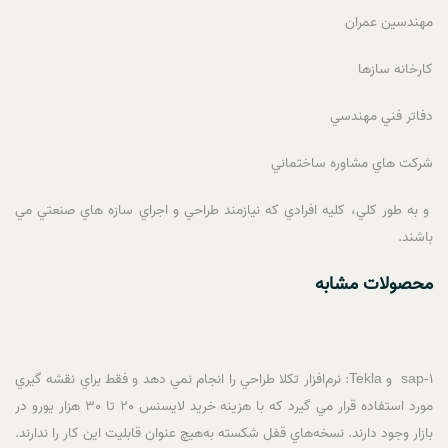
مهندسين عمران
کارخانه سازها
دفاتر فني مهندسي
شرکت هاي مشاوره ساختماني
و به طور کلي، کليه افرادي که نيازمند طراحي و اجراي سازه هاي صنعتي مي
باشند.
محصولات مشابه
1-sap و Tekla: نرم‌افزار تکلا طراحي را انجام نمي دهد و فقط براي نقشه گيري
مورد استفاده قرار مي گيرد که با هزينه خريد لايسنس 20 تا 30 هزار يورو در
بازار وجود دارند. نسخه‌هاي قفل شکسته به‌هيچ‌ عنوان قابليت اين کار را ندارند.