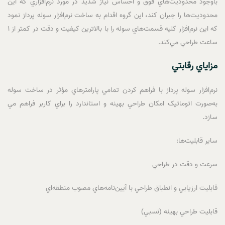
باوجود محدوديت‌هاي فوق و احساس نياز شديد در مورد نرم‌افزاري که اين
محدوديت‌ها را جبران کند، اين گروه اقدام به ساخت نرم‌افزار سوله پرداز نمود
که اين نرم‌افزار کليه قسمت‌هاي سوله را با بالاترين کيفيت و دقت در کمتر از 1
ساعت طراحي مي‌کند.
مزاياي رقابتي
نرم‌افزار سوله پرداز با فراهم کردن تمامي پارامترهاي مؤثر در ساخت سوله
به‌صورت اتوماتيک امکان طراحي بهينه و استاندارد را براي کاربر فراهم مي
سازد.
ساير قابليت‌ها:
سرعت و دقت در طراحي
قابليت ارزيابي و انطباق طراحي با آيين‌نامه‌هاي مصوب منطقه‌اي
قابليت طراحي بهينه (نسبي)