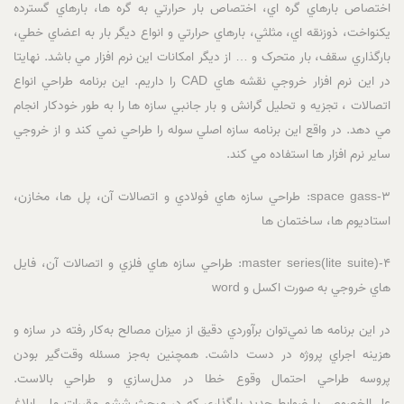
اختصاص بارهاي گره اي، اختصاص بار حرارتي به گره ها، بارهاي گسترده
يکنواخت، ذوزنقه اي، مثلثي، بارهاي حرارتي و انواع ديگر بار به اعضاي خطي،
بارگذاري سقف، بار متحرک و … از ديگر امکانات اين نرم افزار مي باشد. نهايتا
در اين نرم افزار خروجي نقشه هاي CAD را داريم. اين برنامه طراحي انواع
اتصالات ، تجزيه و تحليل گرانش و بار جانبي سازه ها را به طور خودکار انجام
مي دهد. در واقع اين برنامه سازه اصلي سوله را طراحي نمي کند و از خروجي
ساير نرم افزار ها استفاده مي کند.
3-space gass: طراحي سازه هاي فولادي و اتصالات آن، پل ها، مخازن،
استاديوم ها، ساختمان ها
4-master series(lite suite): طراحي سازه هاي فلزي و اتصالات آن، فايل
هاي خروجي به صورت اکسل و word
در اين برنامه ها نمي‌توان برآوردي دقيق از ميزان مصالح به‌کار رفته در سازه و
هزينه اجراي پروژه در دست داشت. همچنين به‌جز مسئله وقت‌گير بودن
پروسه طراحي احتمال وقوع خطا در مدل‌سازي و طراحي بالاست.
علي‌الخصوص با ضوابط جديد بارگذاري که در مبحث ششم مقررات ملي ابلاغ‌