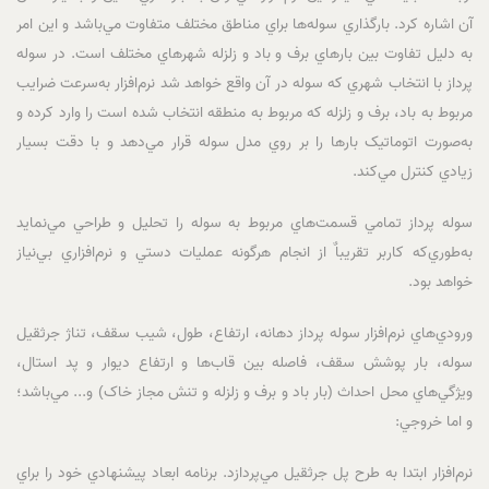
آن اشاره کرد. بارگذاري سوله‌ها براي مناطق مختلف متفاوت مي‌باشد و اين امر
به دليل تفاوت بين بارهاي برف و باد و زلزله شهرهاي مختلف است. در سوله
پرداز با انتخاب شهري که سوله در آن واقع خواهد شد نرم‌افزار به‌سرعت ضرايب
مربوط به باد، برف و زلزله که مربوط به منطقه انتخاب‌ شده است را وارد کرده و
به‌صورت اتوماتيک ‌بارها را بر روي مدل سوله قرار مي‌دهد و با دقت بسيار
زيادي کنترل مي‌کند.
سوله پرداز تمامي قسمت‌هاي مربوط به سوله را تحليل و طراحي مي‌نمايد
به‌طوري‌که کاربر تقريباٌ از انجام هرگونه عمليات دستي و نرم‌افزاري بي‌نياز
خواهد بود.
ورودي‌هاي نرم‌افزار سوله پرداز دهانه، ارتفاع، طول، شيب سقف، تناژ جرثقيل
سوله، بار پوشش سقف، فاصله بين قاب‌ها و ارتفاع ديوار و پد استال،
ويژگي‌هاي محل احداث (بار باد و برف و زلزله و تنش مجاز خاک) و... مي‌باشد؛
و اما خروجي:
نرم‌افزار ابتدا به طرح پل جرثقيل مي‌پردازد. برنامه ابعاد پيشنهادي خود را براي