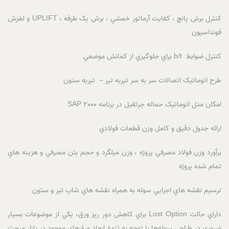
کنترل برش پانچ ، کفايت آرماتور خمشي ، برش يک طرفه ، UPLIFT و لغزش
فونداسيون
کنترل ضوابط b/t براي جلوگيري از کمانش موضعي
طرح اتوماتيک اتصالات سر به سر تيربه تير – تيربه ستون
امکان مدل اتوماتيک حماله جرثقيل در برنامه SAP 2000
ارائه جدول دقيق و کامل وزن قطعات فولادي
برآورد وزن فولاد مصرفي پروژه ، وزن ميلگرد و حجم بتن مصرفي و هزينه هاي
تمام شده پروژه
ترسيم نقشه هاي اجرايي سوله به همراه نقشه هاي شاپ تير و ستون
داراي حالت Lost Option براي کاهش دور ريز ورق، يکي از موضوعات بسيار
ضروري در طراحي سوله‌ها با توجه به تنوع ابعاد ورق‌هاي موجود در بازار مبحث