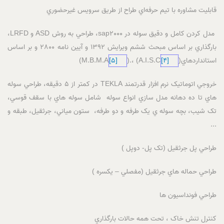
قابليت مشاوره با تيم حرفه‌اي طراح از طريق سرويس غيرحضوري
مدل کردن کامل و دقيق سوله در sap2000، طراحي به روش ASD و LRFD،
بارگذاري بر اساس مبحث ششم ويرايش 1392 و آيين نامه 2800 و بر اساس
استانداردهاي(A.I.S.C
[4]
) ،.(M.B.M.A
[5]
)
خروجي اتوماتيک نرم افزار قدرتمند TEKLA در کمتر از 5 دقيقه، طراحي سوله
هاي تا ده دهانه مدل سازي انواع سوله شامل سوله هاي با سقف قوسي،
تک شيب، بچه سوله ي يک طرفه و دو طرفه، ستون مياني، جرثقيل، طبقه و
...
طراحي پل جرثقيل (تک پل- دوپل )
طراحي حماله هاي جرثقيل (مفصلي – يکسره )
طراحي فونداسيون ها
کنترل تنش خاک ، تحت همه حالات بارگذاري