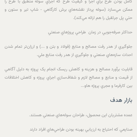
کامل بودن طرح براي اجرا و کيفيت طرح که اجراي سوله منطبق با طرح را
ممکن مي‌سازد (سوله پرداز نقشه‌هاي برش کارگاهي - شاپ تير و ستون و
حتي پل جرثقيل را هم ارائه مي‌کند).
حداکثر صرفه‌جويي در زمان طراحي پروژهاي صنعتي
جلوگيري از هدر رفت مصالح و منابع (فولاد و بتن و ...) و ارزان‌تر تمام شدن
احداث سازه‌هاي صنعتي و جلوگيري از هدر رفت منابع ملي.
قابليت برآورد مصالح و هزينه و کاهش ريسک انجام يک پروژه به دليل آگاهي
از قيمت و منابع و مصالح لازم و شفاف‌سازي اجراي پروژه و کاهش اختلافات
بين کارفرما و مجري پروژه هاو...
بازار هدف
عمده مشتريان اين محصول، طراحان سوله‌هاي صنعتي هستند.
صنايعي که احتياج به ارزيابي بهينه بودن طراحي‌هاي افراد دارند