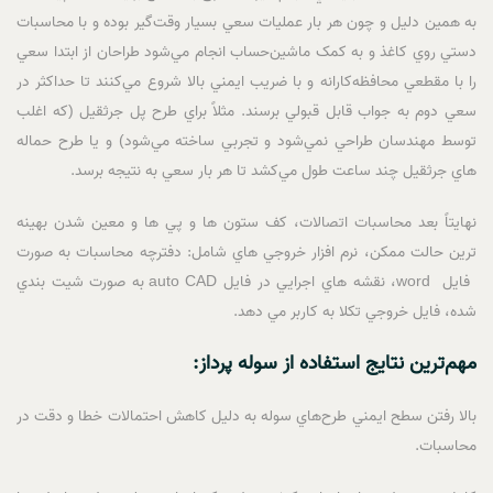
به همين دليل و چون هر بار عمليات سعي بسيار وقت‌گير بوده و با محاسبات
دستي روي کاغذ و به کمک ماشين‌حساب انجام مي‌شود طراحان از ابتدا سعي
را با مقطعي محافظه‌کارانه و با ضريب ايمني بالا شروع مي‌کنند تا حداکثر در
سعي دوم به جواب قابل قبولي برسند. مثلاً براي طرح پل جرثقيل (که اغلب
توسط مهندسان طراحي نمي‌شود و تجربي ساخته مي‌شود) و يا طرح حماله
هاي جرثقيل چند ساعت طول مي‌کشد تا هر بار سعي به نتيجه برسد.
نهايتاً بعد محاسبات اتصالات، کف ستون ها و پي ها و معين شدن بهينه
ترين حالت ممکن، نرم افزار خروجي هاي شامل: دفترچه محاسبات به صورت
فايل word، نقشه هاي اجرايي در فايل auto CAD به صورت شيت بندي
شده، فايل خروجي تکلا به کاربر مي دهد.
مهم‌ترين نتايج استفاده از سوله پرداز:
بالا رفتن سطح ايمني طرح‌هاي سوله به دليل کاهش احتمالات خطا و دقت در
محاسبات.