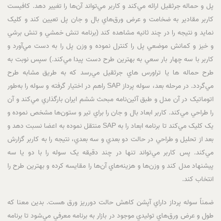
پل و حماله جرثقيل ارائه مي‌کند و کاربر مي‌تواند آن‌ها را تغيير دهد. کافيست
کاربر مقادير به ضخامت و عرض ورق‌هاي بال و جان پل تعيين کند و کليک
نمايد و نتيجه را در چند ثانيه مشاهده کند (برنامه تنش خمشي و تنش برشي
و خيز و کمانش موضعي پل را کنترل نموده و وزن پل را به دست مي‌آورد و
کاربر با سه چهار بار سعي به بهترين طرح دست پيدا مي‌کند.) سپس نوبت به
طرح حماله ها يا تراورس هاي جرثقيل مي‌رسد که به طريق مشابه طرح
مي‌گردد. در مرحله بعد، سوله پرداز SAP راهم در اختيار گرفته و سوله را به‌طور
اتوماتيک در آن مدل و طبق آئين‌نامه مبحث ششم ايران بارگذاري مي‌کند و آن
را طراحي مي‌کند. کاربر ابعاد بال و جان را براي تير و ستون‌ها مشخص نموده و
يک کليک مي‌کند تا برنامه ابعاد را به SAP منتقل نموده به اعضا نسبت دهد و
بعد از تحليل و طراحي در حالت دو بعدي و سه بعدي، نتيجه را به کاربر گزارش
مي‌کند. پس کاربر مي‌تواند تنها در چند دقيقه يک سوله را با دو يا سه
پيشنهاد مدل کند و وزن‌ها و هزينه‌هاي آن‌ها را مقايسه کرده و بهترين طرح را
انتخاب کند.
ضمناً سوله پرداز داراي آپشن کاهش حالت دورريز ورق هست. بدين معنا که
طول و عرض ورق‌هاي توليدي موجود در بازار به برنامه معرفي مي‌شود تا برنامه