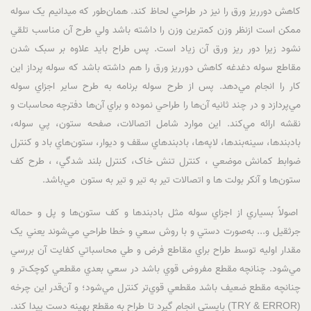
کاهش دورريز ورق را نيز در طراحي لحاظ کند. همان‌طور که ميدانيم يک سوله
ممکن است ازنظر وزن کمترين وزن را داشته باشد ولي طرح آن مناسب تلقي
نشود زيرا دور ريز ورق آن زياد است. پس طراح بايد علاوه بر سبک شدن
مقاطع سوله دغدغه کاهش دورريز ورق را هم داشته باشد که سوله پرداز اين
کار را انجام مي‌دهد. پس از طرح سوله برنامه به طرح ساير اجزاي سوله
مي‌پردازد و در چند ثانيه آن‌ها را طراحي نموده و براي آن‌ها دفترچه محاسبات و
نقشه ارائه مي‌کند. اين موارد شامل اتصالات، صفحه ‌ستون، پي سوله،
بادبندها، سينه‌بندها، لاپه‌ها، بادبندهاي سقف و ديوار، ستون‌هاي باد و کنترل
ضوابط کمانش موضعي ، کنترل تنش خاک، کنترل بلند شدگي، ، طرح کف
ستون‌ها و آنکر بولت ها و اتصالات تير به تير و تير به ستون مي‌باشد.
اصولاً بسياري از اجزاي سوله مثل بادبندها و کف ستون‌ها و پل و حماله
جرثقيل و... به‌صورت دستي و با روش سعي و خطا طراحي مي‌شوند يعني يک
مقدار اوليه توسط طراح براي مقاطع فرض و طي محاسباتي کفايت آن بررسي
مي‌شود. چنانچه مقطع مفروض قوي باشد در سعي بعدي مقطعي کوچک‌تر و
چنانچه مقطع ضعيف باشد مقطعي قوي‌تر کنترل مي‌شود؛ و آن‌قدر اين چرخه
(TRY & ERROR) بايستي انجام گيرد تا طراح به مقطع بهينه دست پيدا کند.