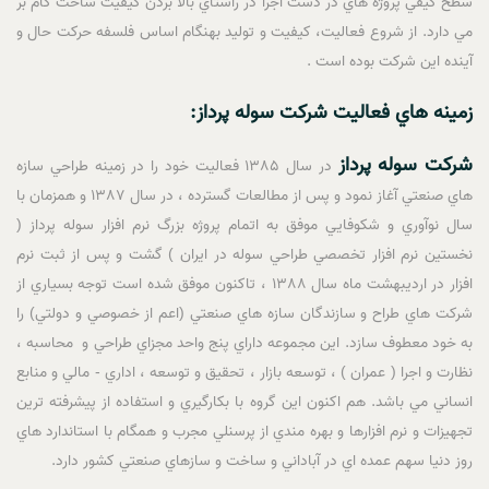
سطح کيفي پروژه هاي در دست اجرا در راستاي بالا بردن کيفيت ساخت گام بر
مي دارد. از شروع فعاليت، کيفيت و توليد بهنگام اساس فلسفه حرکت حال و
آينده اين شرکت بوده است .
زمينه هاي فعاليت شرکت سوله پرداز:
شرکت سوله پرداز
در سال 1385 فعاليت خود را در زمينه طراحي سازه
هاي صنعتي آغاز نمود و پس از مطالعات گسترده ، در سال 1387 و همزمان با
سال نوآوري و شکوفايي موفق به اتمام پروژه بزرگ نرم افزار سوله پرداز (
نخستين نرم افزار تخصصي طراحي سوله در ايران ) گشت و پس از ثبت نرم
افزار در ارديبهشت ماه سال 1388 ، تاکنون موفق شده است توجه بسياري از
شرکت هاي طراح و سازندگان سازه هاي صنعتي (اعم از خصوصي و دولتي) را
به خود معطوف سازد. اين مجموعه داراي پنج واحد مجزاي طراحي و محاسبه ،
نظارت و اجرا ( عمران ) ، توسعه بازار ، تحقيق و توسعه ، اداري - مالي و منابع
انساني مي باشد. هم اکنون اين گروه با بکارگيري و استفاده از پيشرفته ترين
تجهيزات و نرم افزارها و بهره مندي از پرسنلي مجرب و همگام با استاندارد هاي
روز دنيا سهم عمده اي در آباداني و ساخت و سازهاي صنعتي کشور دارد.