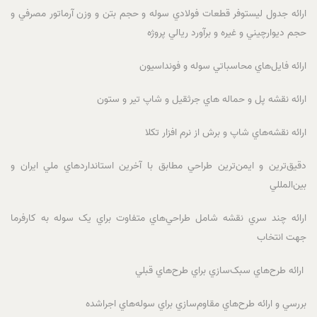
ارائه جدول ليستوفر قطعات فولادي سوله و حجم بتن و وزن آرماتور مصرفي و
حجم ديوارچيني و غيره و برآورد ريالي پروژه
ارائه فايل‌هاي محاسباتي سوله و فونداسيون
ارائه نقشه پل و حماله هاي جرثقيل و شاپ تير و ستون
ارائه نقشه‌هاي شاپ و برش از نرم افزار تکلا
دقيق‌ترين و ايمن‌ترين طراحي مطابق با آخرين استانداردهاي ملي ايران و
بين‌المللي
ارائه چند سري نقشه شامل طراحي‌هاي متفاوت براي يک سوله به کارفرما
جهت انتخاب
ارائه طرح‌هاي سبک‌سازي براي طرح‌هاي قبلي
بررسي و ارائه طرح‌هاي مقاوم‌سازي براي سوله‌هاي اجراشده