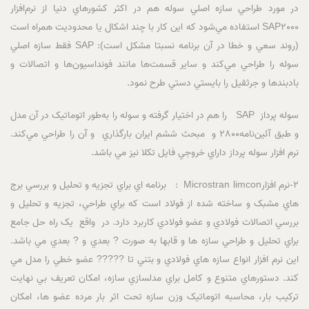
در مورد طراحي سازه اصلي سوله هم در اکثر کشورهاي دنيا از نرم‌افزار
SAP2000 استفاده مي‌شود که اين کار با چند اشکال يا محدوديت همراه است
(روند سعي و خطا در آن برنامه نسبتا مشکل است): SAP فقط سازه اصلي
سوله را طراحي مي‌کند و ساير قسمت‌ها مانند فونداسيون‌ها و اتصالات و
بادبندها و جرثقيل را بايستي دستي طرح نمود.
سوله پرداز SAP را هم در اختيار گرفته و سوله را به‌طور اتوماتيک در آن مدل
و طبق آئين‌نامه2800 و مبحث ششم ايران بارگذاري و آن را طراحي مي‌کند.
نرم افزار سوله پرداز داراي خروجي فايل تکلا نيز مي باشد.
2-نرم افزارMicrostran limcon : برنامه اي براي تجزيه و تحليل و بررسي برج
هاي مشبک و ساخته شده از فولاد است که براي طراحي، تجزيه و تحليل و
بررسي اتصالات فولادي و عضو فولادي کاربرد دارد. در واقع يک راه حل جامع
براي تحليل و طراحي سازه ها و قابها به صورت ? بعدي و ? بعدي مي باشد.
اين نرم افزار انواع سازه هاي فولادي و بتني تا ????? عضو خطي را مدل مي
کند. دستورهاي متنوع و کامل براي مدلسازي سازه، امکان تعريف بي نهايت
ترکيب بار، محاسبه اتوماتيک وزن سازه تحت اثر بار مرده عضو ها، امکان