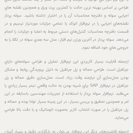
طراحي بر اساس بهينه ترين حالت با کمترين پرت ورق و همچنين نقشه هاي
اجرايي سوله و دفترچه محاسبات آن را در اختيار داشته باشيد. سوله پرداز
نقشه‌هاي اجرايي را در نرم‌افزار اتوکد با تمامي جزئيات موردنياز ترسيم و در
قسمت دفترچه محاسبات کنترل‌هاي دستي مربوط به اعضا و جزئيات را انجام
مي‌دهد. سوله پرداز در آخرين ورژن نرم افزار، مدل سه بعدي سوله در تکلا را به
خروجي هاي خود اضافه نمود.
ازجمله قابليت بسيار کاربردي اين نرم‌افزار تحليل و طراحي سوله‌هاي داراي
جرثقيل است. طراحي حماله و پل جرثقيل به دليل پيچيدگي روابط و مشکل
بودن مدل‌سازي آن نيازمند وقت زياد است. مدل‌سازي دقيق حماله و پل
جرثقيل در نرم‌افزار SAP براي شبيه بودن به حالت واقعي تبحر بسيار زيادي را
مي‌طلبد. نرم‌افزار سوله پرداز با استفاده از تجربيات مهندسين باسابقه در اين
امر و همچنين تحقيق و بررسي بسيار، در اين زمينه بسيار توانا بوده و حماله و
پل جرثقيل را در صورت انتخاب کاربر به‌صورت اتوماتيک و با دقت بالا طراحي
مي‌نمايد.
ازجمله قابليت‌هاي ديگر اين نرم‌افزار مي‌توان به بارگذاري دقيق و بسيار آسان