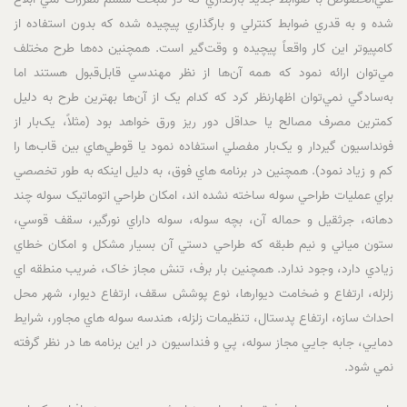
شده و به ‌قدري ضوابط کنترلي و بارگذاري پيچيده شده که بدون استفاده از
کامپيوتر اين کار واقعاً پيچيده و وقت‌گير است. همچنين ده‌ها طرح مختلف
مي‌توان ارائه نمود که همه آن‌ها از نظر مهندسي قابل‌قبول هستند اما
به‌سادگي نمي‌توان اظهارنظر کرد که کدام ‌يک از آن‌ها بهترين طرح به دليل
کمترين مصرف مصالح يا حداقل دور ريز ورق خواهد بود (مثلاً، يک‌بار از
فونداسيون گيردار و يک‌بار مفصلي استفاده نمود يا قوطي‌هاي بين قاب‌ها را
کم‌ و زياد نمود). همچنين در برنامه هاي فوق، به دليل اينکه به طور تخصصي
براي عمليات طراحي سوله ساخته نشده اند، امکان طراحي اتوماتيک سوله چند
دهانه، جرثقيل و حماله آن، بچه سوله، سوله داراي نورگير، سقف قوسي،
ستون مياني و نيم طبقه که طراحي دستي آن بسيار مشکل و امکان خطاي
زيادي دارد، وجود ندارد. همچنين بار برف، تنش مجاز خاک، ضريب منطقه اي
زلزله، ارتفاع و ضخامت ديوارها، نوع پوشش سقف، ارتفاع ديوار، شهر محل
احداث سازه، ارتفاع پدستال، تنظيمات زلزله، هندسه سوله هاي مجاور، شرايط
دمايي، جابه جايي مجاز سوله، پي و فنداسيون در اين برنامه ها در نظر گرفته
نمي شود.