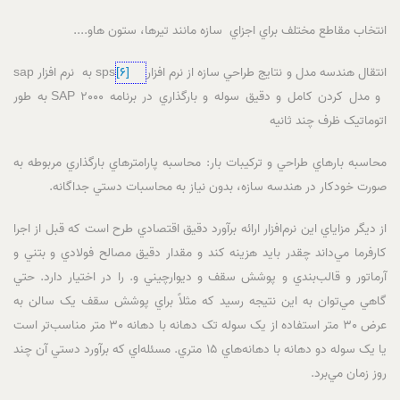
انتخاب مقاطع مختلف براي اجزاي سازه مانند تيرها، ستون هاو....
انتقال هندسه مدل و نتايج طراحي سازه از نرم افزارsps
[6]
به نرم افزار sap
و مدل کردن کامل و دقيق سوله و بارگذاري در برنامه SAP 2000 به طور
اتوماتيک ظرف چند ثانيه
محاسبه بارهاي طراحي و ترکيبات بار: محاسبه پارامترهاي بارگذاري مربوطه به
صورت خودکار در هندسه سازه، بدون نياز به محاسبات دستي جداگانه.
از ديگر مزاياي اين نرم‌افزار ارائه برآورد دقيق اقتصادي طرح است که قبل از اجرا
کارفرما مي‌داند چقدر بايد هزينه کند و مقدار دقيق مصالح فولادي و بتني و
آرماتور و قالب‌بندي و پوشش سقف و ديوارچيني و. را در اختيار دارد. حتي
گاهي مي‌توان به اين نتيجه رسيد که مثلاً براي پوشش سقف يک سالن به
عرض 30 متر استفاده از يک سوله تک دهانه با دهانه 30 متر مناسب‌تر است
يا يک سوله دو دهانه با دهانه‌هاي 15 متري. مسئله‌اي که برآورد دستي آن چند
روز زمان مي‌برد.