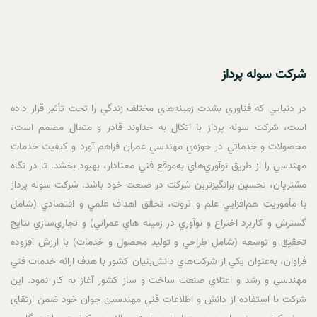
شرکت سوله پرداز
در دنيايي كه فناوري بشدت زمينه‌هاي مختلف زندگي را تحت تأثير قرار داده
است، شرکت سوله پرداز با اتکال به خداوند قادر و متعال مصمم است،
محصولات و خدماتي در حوزه‌ي مهندسي عمران فراهم ‌آورد و كيفيت خدمات
مهندسي را از طريق نوآوري‌هاي به‌موقع فني معنادار، بهبود ‌بخشد. تا در نگاه
مشتريان، تحسين‌ برانگيزترين شركت در صنعت خود باشد. شرکت سوله پرداز
با مأموريت هم‌افزايي علم و ثروت، تحقق اهداف علمي و اقتصادي (شامل
گسترش و كاربرد اختراع و نوآوري در زمينه هاي عمراني) و تجاري‌سازي نتايج
تحقيق و توسعه (شامل طراحي و توليد محصول و خدمات) با ارزش ‌افزوده
فراوان، به‌عنوان يکي از شرکت‌هاي دانش‌بنيان کشور با هدف ارائه خدمات فني
مهندسي و رشد و اعتلاي صنعت ساخت و ساز کشور آغاز به کار نمود. اين
شرکت با استفاده از دانش و اطلاعات فني مهندسين جوان خود ضمن ارتقاي