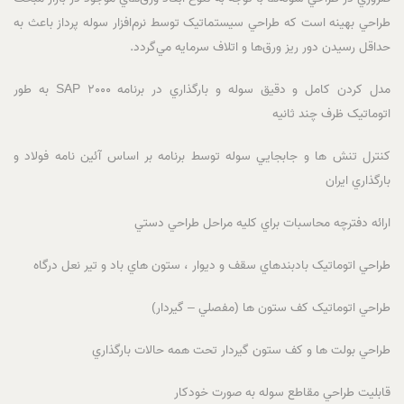
طراحي بهينه است که طراحي سيستماتيک توسط نرم‌افزار سوله پرداز باعث به
حداقل رسيدن دور ريز ورق‌ها و اتلاف سرمايه مي‌گردد.
مدل کردن کامل و دقيق سوله و بارگذاري در برنامه SAP 2000 به طور
اتوماتيک ظرف چند ثانيه
کنترل تنش ها و جابجايي سوله توسط برنامه بر اساس آئين نامه فولاد و
بارگذاري ايران
ارائه دفترچه محاسبات براي کليه مراحل طراحي دستي
طراحي اتوماتيک بادبندهاي سقف و ديوار ، ستون هاي باد و تير نعل درگاه
طراحي اتوماتيک کف ستون ها (مفصلي – گيردار)
طراحي بولت ها و کف ستون گيردار تحت همه حالات بارگذاري
قابليت طراحي مقاطع سوله به صورت خودکار