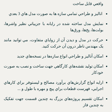
واقعي قابل ساخت
اناليز و طراحي تمامي سازه ها به صورت مدل هاي 3 بعدي
نمايش مدل ساخته شده در رايانه با جزيياتي نظير واشرها،
بولت‌ها، پخ‌ها، ورق‌ها
حرکت در مدل و ديدن آن از زواياي متفاوت، مي توانيد مانند
يک مهندس ناظر درون آن حرکت كنيد.
امكان آناليز و طراحي انواع سازه‌ها در نسخه‌هاي جديد
امكان توليد نقشه‌هاي كارگاهي جهت ساخت و نصب به صورت
خودكار
ارايه انواع گزارش‌هاي برآورد مصالح و ليستوفر براي كارهاي
اجرايي، فهرست قطعات براي پيچ و مهره با طول و ...
امكان تقسيم پروژه‌هاي بزرگ به چندين قسمت جهت تفكيک
به چندين فاز