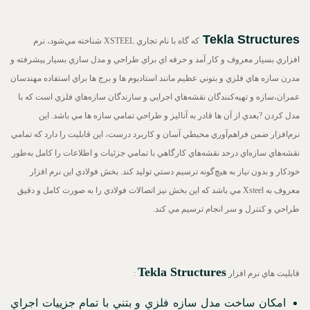
Tekla Structures
که گاه با نام تجاري XSTEEL شناخته مي‌شود، نرم
افزاري بسيار معروف و کار آمد و حرفه اي براي طراحي و مدل سازي بسيار پيشرفته و
مدرن سازه هاي فلزي و بتوني عظيم مانند استاديوم ها و برج ها براي استفاده مهندسان
عمران،سازه و تهيه‌كنندگان نقشه‌هاي اجرايي و سازندگان سازه‌هاي فلزي است که با
مدل کردن ?بعدي از آن ها قادر به آناليز و طراحي تمامي سازه ها مي باشد. اين
نرم‌افزار ضمن فراهم‌آوري محيطي آسان و کاربرد درست، اين قابليت را دارد که تمامي
نقشه‌هاي سازه‌اي درحد نقشه‌هاي کارگاهي با تمامي جزئيات و اطلاعات را کامل به‌طور
خودکار و بدون نياز به هيچ‌گونه ترسيم دستي توليد کند. بخش فولادي اين نرم افزار
معروف به Xsteel مي باشد که اين بخش نيز اتصالات فولادي را به صورت کامل و دقيق
طراحي و کنترل و سر انجام ترسيم مي کند.
Tekla Structures
قابليت هاي نرم افزار
:
امکان ساخت مدل سازه فلزي و بتني با تمام جزييات اجراي