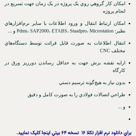
امكان كار گروهي روي يک پروژه در يک زمان جهت تسريع در
انجام پروژه
امكان ارتباط انتقال و ورود اطلاعات با ساير نرم‌افزارهاي
نظير: Pdms، SAP2000، ETABS، Staadpro، Microstation و ...
انتقال اطلاعات به صورت قابل قرائت توسط دستگاه‌هاي
مختلف CNC
ارايه نقشه برش جهت به حداقل رساندن دورريز ورق در
كارگاه
بدون نياز به هيچ‌گونه ترسيم دستي
طراحي اتصالات فولادي را به صورت کامل و دقيق
و ...
براي دانلود نرم افزار تکلا 16 نسخه 64 بيتي اينجا کليک نماييد.