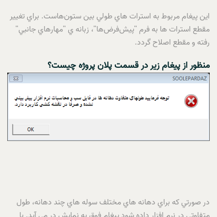
اين پيغام مربوط به استرات هاي طولي بين ستون‌هاست. براي تغيير
مقطع استرات ها به فرم "پيش‌فرض‌ها"، زبانه ي "مهارهاي جانبي"
رفته و مقطع اصلاح گردد.
منظور از پيغام زير در قسمت پلان پروژه چيست؟
در صورتي که براي دهانه هاي مختلف سوله هاي چند دهانه، طول
متفاوتي در نرم افزار داده شود پيغام فوق به نمايش در مي آيد. با