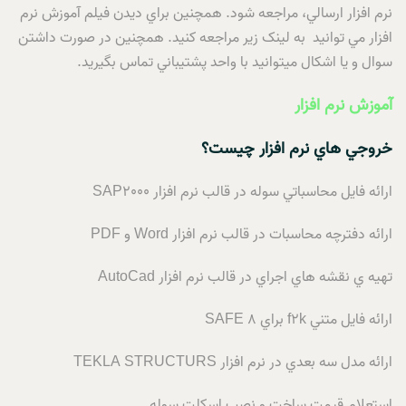
نرم افزار ارسالي، مراجعه شود. همچنين براي ديدن فيلم آموزش نرم
افزار مي توانيد به لينک زير مراجعه کنيد. همچنين در صورت داشتن
سوال و يا اشکال ميتوانيد با واحد پشتيباني تماس بگيريد.
آموزش نرم افزار
خروجي هاي نرم افزار چيست؟
ارائه فايل محاسباتي سوله در قالب نرم افزار SAP2000
ارائه دفترچه محاسبات در قالب نرم افزار Word و PDF
تهيه ي نقشه هاي اجراي در قالب نرم افزار AutoCad
ارائه فايل متني f2k براي SAFE 8
ارائه مدل سه بعدي در نرم افزار TEKLA STRUCTURS
استعلام قيمت ساخت و نصب اسکلت سوله