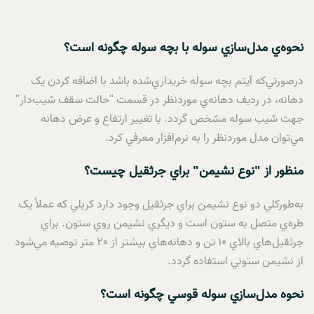
نحوه‌ي مدل‌سازي سوله با بچه سوله چگونه است؟
درصورتي‌که آيتم بچه سوله خريداري‌شده باشد با اضافه کردن يک
دهانه، در رديف دهانه‌ي موردنظر در قسمت "حالت سقف شيب‌دار"
جهت شيب سوله مشخص گردد. با تغيير ارتفاع و عرض دهانه
مي‌توان مدل موردنظر را به نرم‌افزار معرفي کرد.
منظور از "نوع نشيمن" براي جرثقيل چيست؟
به‌طورکلي دو نوع نشيمن براي جرثقيل وجود دارد کربلي که عملاً يک
طره‌ي متصل به ستون است و ديگري نشيمن روي ستون. براي
جرثقيل‌هاي بالاي 10 تن و دهانه‌هاي بيشتر از 20 متر توصيه مي‌شود
از نشيمن ستوني استفاده گردد.
نحوه مدل‌سازي سوله قوسي چگونه است؟