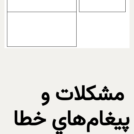
مشکلات و
پيغام‌هاي خطا