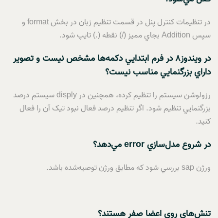
در تنظيمات کنترل پنل در قسمت تنظيم زبان در بخش format و
سپس Addition بجاي مميز (/) نقطه (.) تايپ شود.
در ويندوز
8
در فرم ابتدايي دکمه‌ها مشخص نيست و تصوير
داراي بزرگنمايي مناسب نيست؟
رزولوشن سيستم را تنظيم کرده، همچنين در disply سيستم درصد
بزرگنمايي تنظيم شود. اگر تنظيم درصد فعال نبود تيک آن را فعال
کنيد.
در شروع مدل‌سازي
error
مي‌دهد؟
ورژن sap بررسي شود که مطابق ورژن توصيه‌شده باشد.
تنش‌هاي روي اعضا صفر هستند؟