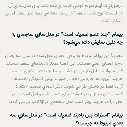
درصورتي‌که آيتم سوله قوسي خريداري‌شده باشد براي مدل‌سازي آن
در قسمت"نوع شيب سقف" در رديف دهانه‌ي مورد نظر سقف قوسي
انتخاب شود.
پيغام "چند عضو ضعيف است" در مدل‌سازي سه‌بعدي به
چه دليل نمايش داده مي‌شود؟
معمولاً اين پيغام مربوط به برخي اعضاي مدل شده در مدل سه ‌بعدي
به‌جز اعضاي اصلي هستند. اين اعضا عمدتاً بادبندهاي سقف هستند
که معمولا به دليل طراحي در فشار توسط sap دچار لاغري هستند
هرچند آيين‌نامه اجازه مي‌دهد در صورت پيش کشيدگي بادبندها،
آن‌ها فقط در کشش طراحي شوند. ديگر اعضاي ضعيف احتمالاً
کنسول‌هاي مجازي تعريف‌شده براي اعمال بار جرثقيل است يا تير
نعل درگاه. هرچند بهتر است مدل سه‌بعدي درsap نيز بررسي گردد.
پيغام "استرات بين بادبند ضعيف است" در مدل‌سازي سه
بعدي مربوط به چيست؟