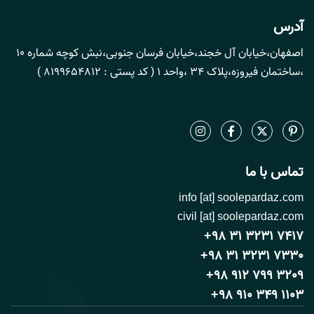
آدرس
اصفهان،خیابان آل خجند،خیابان فرسان جنوبی،نبش کوچه شماره 10
،ساختمان فیروزه،پلاک 34 ،واحد 1 ( کد پستی : 8199654812 )
تماس با ما
info [at] soolepardaz.com
civil [at] soolepardaz.com
+98 31 3231 7417
+98 31 3231 7330
+98 912 799 3209
+98 910 349 1103