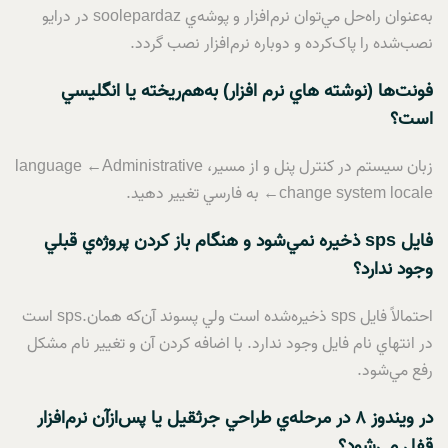
به‌عنوان راه‌حل مي‌توان نرم‌افزار و پوشه‌ي soolepardaz در درايو
نصب‌شده را پاک‌کرده و دوباره نرم‌افزار نصب گردد.
فونت‌ها (نوشته هاي نرم افزار) به‌هم‌ريخته يا انگليسي
است؟
زبان سيستم در کنترل پنل و از مسير، language ←Administrative
←change system locale به فارسي تغيير دهيد.
فايل
sps
ذخيره نمي‌شود و هنگام باز کردن پروژه‌ي قبلي
وجود ندارد؟
احتمالاً فايل sps ذخيره‌شده است ولي پسوند آن‌که همان.sps است
در انتهاي نام فايل وجود ندارد. با اضافه کردن آن و تغيير نام مشکل
رفع مي‌شود.
در ويندوز
8
در مرحله‌ي طراحي جرثقيل يا پس‌ازآن نرم‌افزار
قفل مي‌شود؟