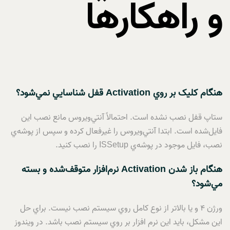
و راهکارها
هنگام کليک بر روي
Activation
قفل شناسايي نمي‌شود؟
ستاپ قفل نصب نشده است. احتمالاً آنتي‌ويروس مانع نصب اين
فايل‌شده است. ابتدا آنتي‌ويروس را غيرفعال کرده و سپس از پوشه‌ي
نصب، فايل موجود در پوشه‌ي ISSetup را نصب کنيد.
هنگام باز شدن
Activation
نرم‌افزار متوقف‌شده و بسته
مي‌شود؟
ورژن 4 و يا بالاتر از نوع کامل روي سيستم نصب نيست. براي حل
اين مشکل، بايد اين نرم افزار بر روي سيستم نصب باشد. در ويندوز