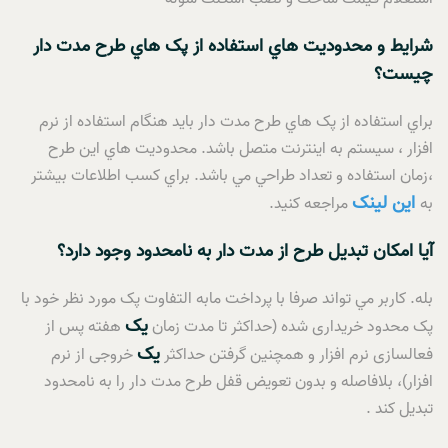
شرايط و محدوديت هاي استفاده از پک هاي طرح مدت دار
چيست؟
براي استفاده از پک هاي طرح مدت دار بايد هنگام استفاده از نرم
افزار ، سيستم به اينترنت متصل باشد. محدوديت هاي اين طرح
،زمان استفاده و تعداد طراحي مي باشد. براي کسب اطلاعات بيشتر
اين لينک
به
مراجعه کنيد.
آيا امکان تبديل طرح از مدت دار به نامحدود وجود دارد؟
بله. کاربر مي تواند صرفا با پرداخت مابه التفاوت پک مورد نظر خود با
یک
پک محدود خریداری شده (حداکثر تا مدت زمان
هفته پس از
یک
فعالسازی نرم افزار و همچنین گرفتن حداکثر
خروجی از نرم
افزار)، بلافاصله و بدون تعويض قفل طرح مدت دار را به نامحدود
تبديل کند .