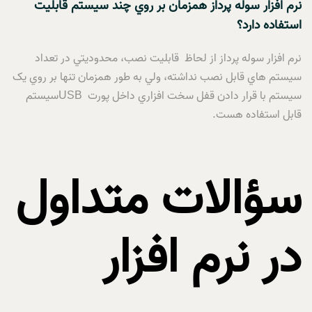
نرم افزار سوله پرداز همزمان بر روي چند سيستم قابليت
استفاده دارد؟
نرم افزار سوله پرداز از لحاظ قابليت نصب، محدوديتي در تعداد
سيستم هاي قابل نصب نداشته، ولي به طور همزمان تنها بر روي يک
سيستم با قرار دادن قفل سخت افزاري داخل پورت USBسيستم
قابل استفاده هست.
سؤالات متداول
در نرم افزار