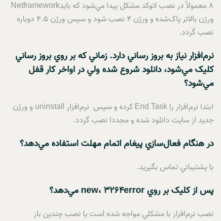
8 معمولاً در نصب اتوکد مشکل پيدا مي‌شود که بايدNetframework
ورژن بالاتر پاک‌شده و ورژن 4 نصب شود و سپس ورژن 4.5 دوباره
نصب گردد.
نرم‌افزار نياز به بروز رساني دارد. زماني که بر روي بروز رساني
کليک مي‌شود، دانلود شروع شده ولي در اواخر کار قفل
مي‌شود؟
ابتدا نرم‌افزار را End Task کرده و سپس نرم‌افزار uninstall و ورژن
جديد از سايت دانلود شده و مجددا نصب گردد.
در هنگام فعال‌سازي پيغام اتمام مهلت استفاده مي‌دهد؟
با پشتيباني تماس بگيريد.
پس از کليک بر روي
error
، 3264
new
مي‌دهد؟
نصب نرم‌افزار با مشکلي مواجه شده است يا نصب چندين بار