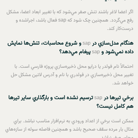
اگر اعضا لاغر باشند تنش صفر مي‌شود که با تغيير ابعاد اعضا، مشکل
رفع مي‌گردد. همچنين چک شود که sap فعال باشد، اجراشده و
درست‌کار کند.
هنگام مدل‌سازي در
و شروع محاسبات، تنش‌ها نمايش
sap
داده نمي‌شود و
پيغام مي‌دهد؟
sap
احتمالاً نام فولدر يا درايو محل ذخيره‌سازي پروژه فارسي است. با
تغيير محل ذخيره‌سازي در فولدري با نام و آدرس لاتين مشکل حل
خواهد شد.
برخي تيرها در
ترسيم نشده است و بارگذاري ساير تيرها
sap
هم کامل نيست؟
ممکن است برخي از اعداد ورودي به نرم‌افزار مناسب نباشد. براي
مثال بار مرده سقف صحيح باشد و همچنين فاصله سوله از سازه‌هاي
مجاور صفر نباشد.