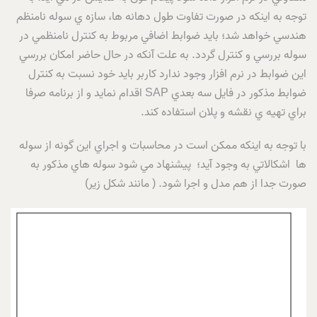
توجه به اينکه در صورت تفاوت طول دهانه ها، سازه ي سوله نامنظم
هندسي خواهد شد؛ بايد ضوابط اضافي مربوط به کنترل نامنظمي در
سوله بررسي و کنترل گردد. به علت آنکه در حال حاضر امکان بررسي
اين ضوابط در نرم افزار وجود ندارد کاربر بايد خود نسبت به کنترل
ضوابط مذکور در فايل سه بعدي SAP اقدام نمايد و از برنامه صرفا
براي تهيه ي نقشه و پلان استفاده کند.
با توجه به اينکه ممکن است در محاسبات و اجراي اين گونه از سوله
ها اشکالاتي به وجود آيد؛ پيشنهاد مي شود سوله هاي مذکور به
صورت جدا از هم مدل و اجرا شود. ( مانند شکل زير)