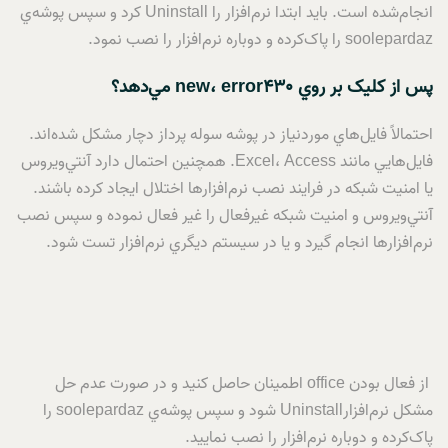
انجام‌شده است. بايد ابتدا نرم‌افزار را Uninstall کرد و سپس پوشه‌ي
soolepardaz را پاک‌کرده و دوباره نرم‌افزار را نصب نمود.
پس از کليک بر روي
error430
،
new
مي‌دهد؟
احتمالاً فايل‌هاي موردنياز در پوشه سوله پرداز دچار مشکل شده‌اند.
فايل‌هايي مانند Excel، Access. همچنين احتمال دارد آنتي‌ويروس
يا امنيت شبکه در فرايند نصب نرم‌افزارها اختلال ايجاد کرده باشند.
آنتي‌ويروس و امنيت شبکه غيرفعال را غير فعال نموده و سپس نصب
نرم‌افزارها انجام گيرد و يا در سيستم ديگري نرم‌افزار تست شود.
از فعال بودن office اطمينان حاصل کنيد و در صورت عدم حل
مشکل نرم‌افزارUninstall شود و سپس پوشه‌ي soolepardaz را
پاک‌کرده و دوباره نرم‌افزار را نصب نماييد.