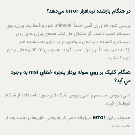
در هنگام بازشده نرم‌افزار
error
مي‌دهد؟
بررسي شود که ورژن قبلي حتماً uninstall شود و فقط يک ورژن روي
سيستم نصب باشد. اگر مشکل حل نشد همه‌ي ورژن هاي روي
سيستم پاک‌شده و پوشه‌ي سوله پرداز در درايو نصب‌شده هم
پاک‌شده و مجدداً نرم‌افزار نصب گردد. همچنين office و فعال بودن
آن چک شود.
هنگام کليک بر روي سوله پرداز پنجره خطاي
msi
به وجود
مي آيد؟
آنتي‌ويروس سيستم و آنتي‌ويروس شبکه (در صورت استفاده از شبکه)
غيرفعال گردد.
error
همچنين اين
مي‌تواند ناشي از جابجايي فايل‌هاي نصب بعد از
نصب باشد.